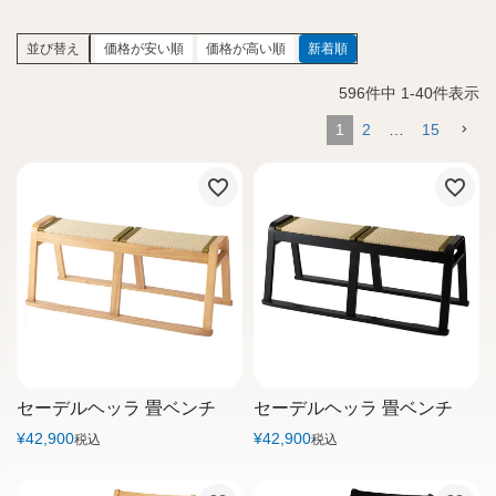
並び替え
価格が安い順
価格が高い順
新着順
596
件中
1
-
40
件表示
1
2
…
15
セーデルヘッラ 畳ベンチ
セーデルヘッラ 畳ベンチ
¥
42,900
¥
42,900
税込
税込