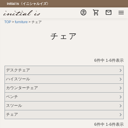
initial is〈イニシャルイズ〉
account_circle
shopping_cart
mail
menu
TOP
furniture
チェア
チェア
6
件中
1
-
6
件表示
デスクチェア
ハイスツール
カウンターチェア
ベンチ
スツール
チェア
6
件中
1
-
6
件表示