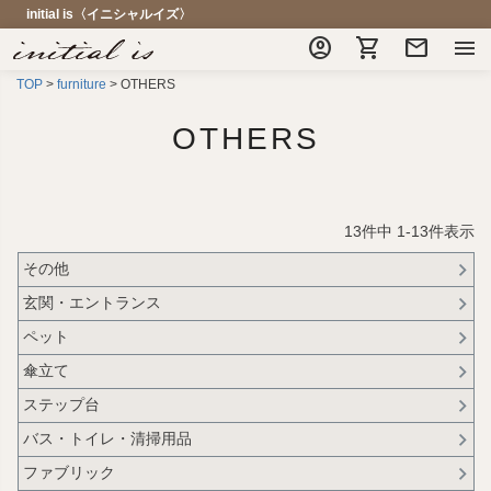
initial is〈イニシャルイズ〉
account_circle
shopping_cart
mail
menu
TOP
furniture
OTHERS
OTHERS
13
件中
1
-
13
件表示
その他
玄関・エントランス
ペット
傘立て
ステップ台
バス・トイレ・清掃用品
ファブリック