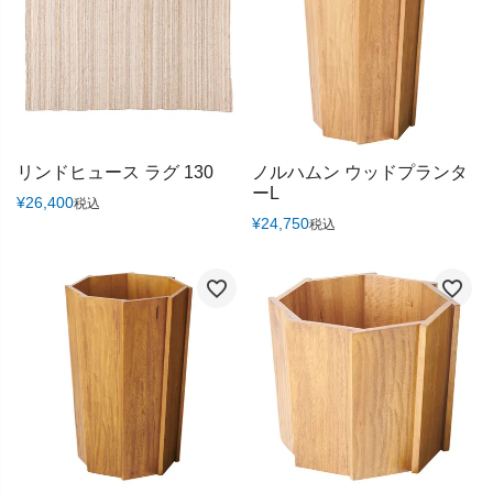
リンドヒュース ラグ 130
ノルハムン ウッドプランタ
ーL
¥
26,400
税込
¥
24,750
税込