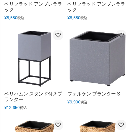
ベリブラッド アンブレララ
ベリブラッド アンブレララ
ック
ック
¥
8,580
¥
8,580
税込
税込
ベリハムン スタンド付きプ
ファルケン プランター S
ランター
¥
9,900
税込
¥
12,650
税込