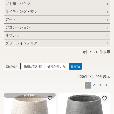
ゴミ箱・バケツ
ライティング・照明
アート
デコレーション
オブジェ
グリーンインテリア
13
件中
1
-
13
件表示
並び替え
価格が安い順
価格が高い順
新着順
120
件中
1
-
40
件表示
1
2
3
在庫切れ