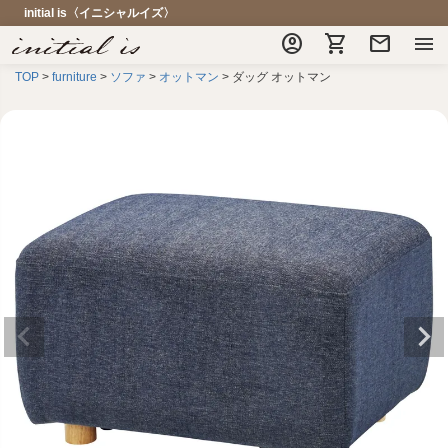
initial is〈イニシャルイズ〉
account_circle
shopping_cart
mail
menu
TOP
furniture
ソファ
オットマン
ダッグ オットマン